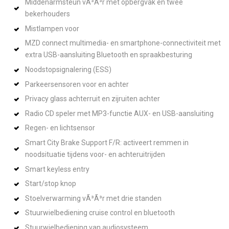
Middenarmsteun vÃ³Ã³r met opbergvak en twee
bekerhouders
Mistlampen voor
MZD connect multimedia- en smartphone-connectiviteit met
extra USB-aansluiting Bluetooth en spraakbesturing
Noodstopsignalering (ESS)
Parkeersensoren voor en achter
Privacy glass achterruit en zijruiten achter
Radio CD speler met MP3-functie AUX- en USB-aansluiting
Regen- en lichtsensor
Smart City Brake Support F/R: activeert remmen in
noodsituatie tijdens voor- en achteruitrijden
Smart keyless entry
Start/stop knop
Stoelverwarming vÃ³Ã³r met drie standen
Stuurwielbediening cruise control en bluetooth
Stuurwielbediening van audiosysteem