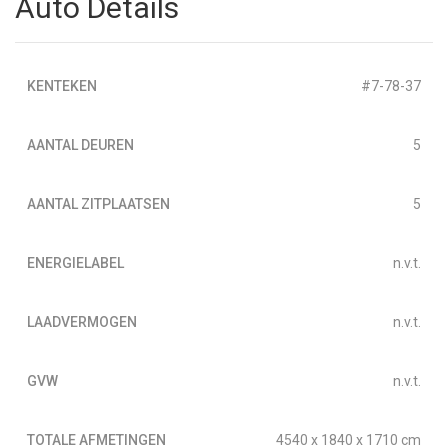
Auto Details
KENTEKEN
#7-78-37
AANTAL DEUREN
5
AANTAL ZITPLAATSEN
5
ENERGIELABEL
n.v.t.
LAADVERMOGEN
n.v.t.
GVW
n.v.t.
TOTALE AFMETINGEN
4540 x 1840 x 1710 cm