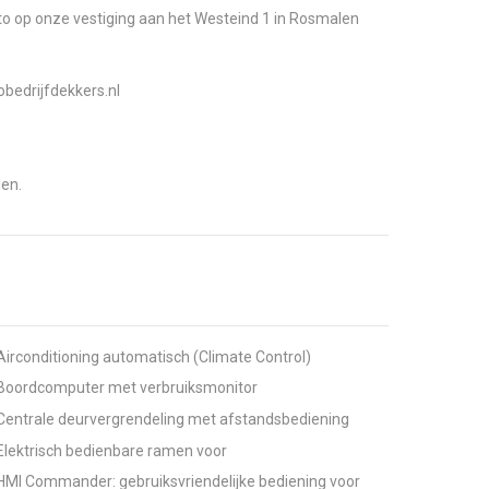
uto op onze vestiging aan het Westeind 1 in Rosmalen
obedrijfdekkers.nl
den.
Airconditioning automatisch (Climate Control)
Boordcomputer met verbruiksmonitor
Centrale deurvergrendeling met afstandsbediening
Elektrisch bedienbare ramen voor
HMI Commander: gebruiksvriendelijke bediening voor