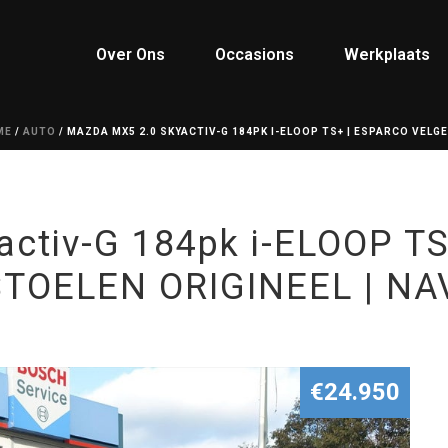
Over Ons
Occasions
Werkplaats
ME
/
AUTO
/ MAZDA MX5 2.0 SKYACTIV-G 184PK I-ELOOP TS+ | ESPARCO VELGEN
activ-G 184pk i-ELOOP T
TOELEN ORIGINEEL | NAVI
€24.950