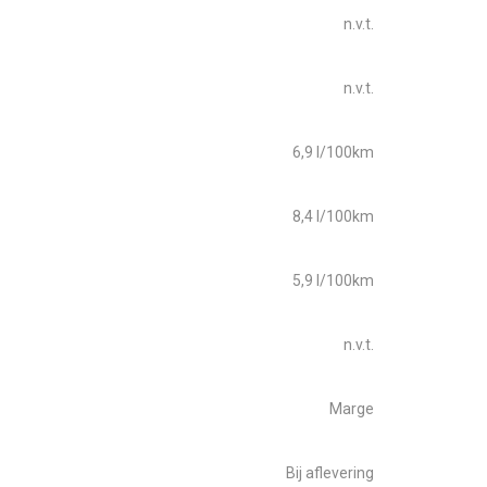
n.v.t.
n.v.t.
6,9 l/100km
8,4 l/100km
5,9 l/100km
n.v.t.
Marge
Bij aflevering