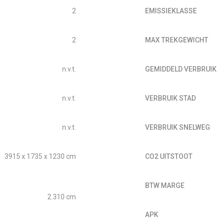
2
EMISSIEKLASSE
2
MAX TREKGEWICHT
n.v.t.
GEMIDDELD VERBRUIK
n.v.t.
VERBRUIK STAD
n.v.t.
VERBRUIK SNELWEG
3915 x 1735 x 1230 cm
CO2 UITSTOOT
BTW MARGE
2.310 cm
APK