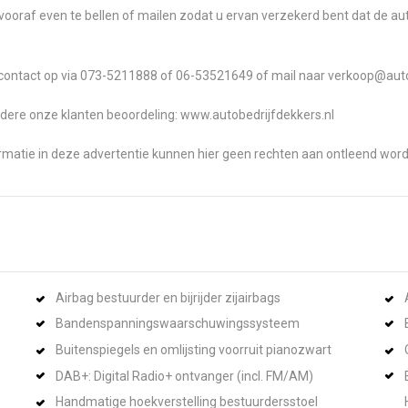
vooraf even te bellen of mailen zodat u ervan verzekerd bent dat de a
em contact op via 073-5211888 of 06-53521649 of mail naar verkoop@aut
dere onze klanten beoordeling: www.autobedrijfdekkers.nl
ormatie in deze advertentie kunnen hier geen rechten aan ontleend wor
Airbag bestuurder en bijrijder zijairbags
Bandenspanningswaarschuwingssysteem
Buitenspiegels en omlijsting voorruit pianozwart
DAB+: Digital Radio+ ontvanger (incl. FM/AM)
Handmatige hoekverstelling bestuurdersstoel