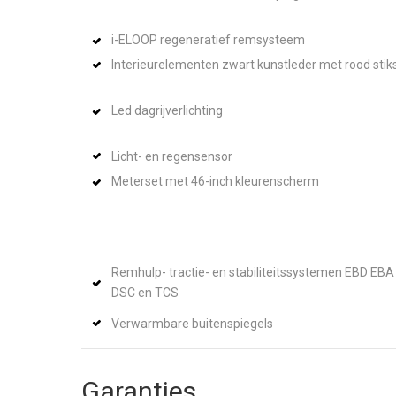
i-ELOOP regeneratief remsysteem
Interieurelementen zwart kunstleder met rood stik
Led dagrijverlichting
Licht- en regensensor
Meterset met 46-inch kleurenscherm
Remhulp- tractie- en stabiliteitssystemen EBD EBA
DSC en TCS
Verwarmbare buitenspiegels
Garanties