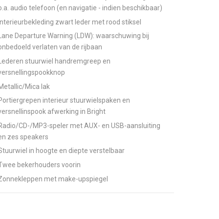
o.a. audio telefoon (en navigatie - indien beschikbaar)
Interieurbekleding zwart leder met rood stiksel
Lane Departure Warning (LDW): waarschuwing bij
onbedoeld verlaten van de rijbaan
Lederen stuurwiel handremgreep en
versnellingspookknop
Metallic/Mica lak
Portiergrepen interieur stuurwielspaken en
versnellinspook afwerking in Bright
Radio/CD-/MP3-speler met AUX- en USB-aansluiting
en zes speakers
Stuurwiel in hoogte en diepte verstelbaar
Twee bekerhouders voorin
Zonnekleppen met make-upspiegel