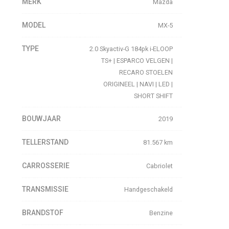
MERK
Mazda
MODEL
MX-5
TYPE
2.0 Skyactiv-G 184pk i-ELOOP
TS+ | ESPARCO VELGEN |
RECARO STOELEN
ORIGINEEL | NAVI | LED |
SHORT SHIFT
BOUWJAAR
2019
TELLERSTAND
81.567 km
CARROSSERIE
Cabriolet
TRANSMISSIE
Handgeschakeld
BRANDSTOF
Benzine