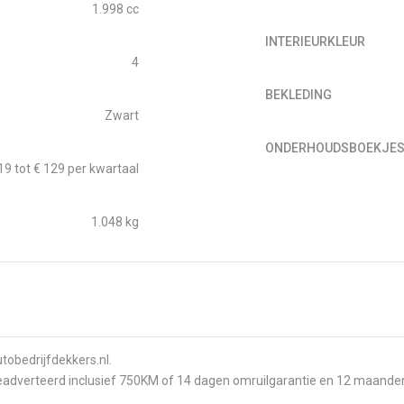
1.998 cc
INTERIEURKLEUR
4
BEKLEDING
Zwart
ONDERHOUDSBOEKJE
19 tot € 129 per kwartaal
1.048 kg
tobedrijfdekkers.nl.
geadverteerd inclusief 750KM of 14 dagen omruilgarantie en 12 maand