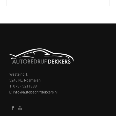
Westeind 1,
5245 NL, Rosmalen
T: 073 - 5211888
E: info@autobedrijfdekkers.nl