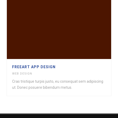
FREEART APP DESIGN
WEB DESIGN
Cras tristique turpis justo, eu consequat sem adipiscing
ut. Donec posuere bibendum metus.