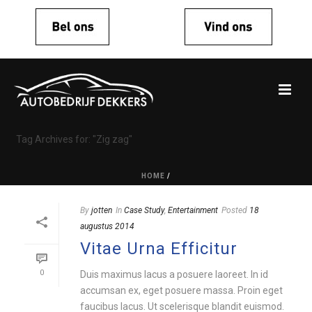
Tag Archives for: "Zig zag"
HOME
/
By
jotten
In
Case Study
,
Entertainment
Posted
18
augustus 2014
Vitae Urna Efficitur
0
Duis maximus lacus a posuere laoreet. In id
accumsan ex, eget posuere massa. Proin eget
faucibus lacus. Ut scelerisque blandit euismod.