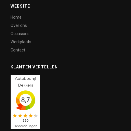
WEBSITE
Home
Over ons
Occasions
Werkplaats
Contact
KLANTEN VERTELLEN
Autobedrijf
Dekkers
8,7
350
Beoordelingen