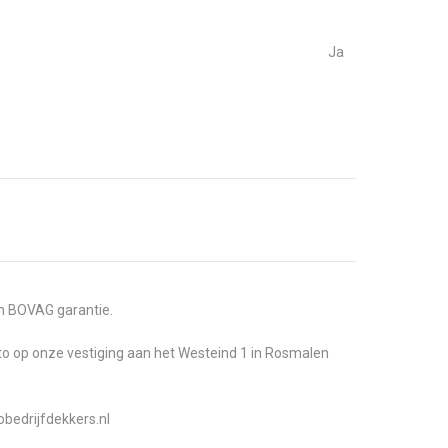
S
Ja
en BOVAG garantie.
uto op onze vestiging aan het Westeind 1 in Rosmalen
obedrijfdekkers.nl