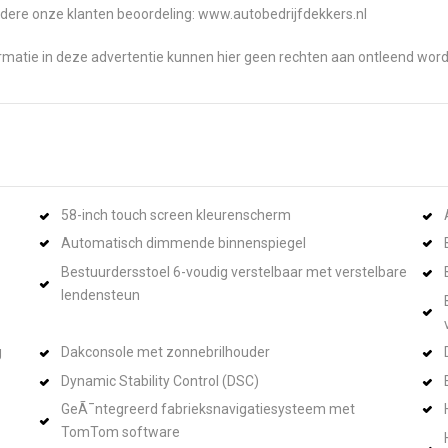
dere onze klanten beoordeling: www.autobedrijfdekkers.nl
ormatie in deze advertentie kunnen hier geen rechten aan ontleend wor
58-inch touch screen kleurenscherm
Automatisch dimmende binnenspiegel
Bestuurdersstoel 6-voudig verstelbaar met verstelbare
lendensteun
g
Dakconsole met zonnebrilhouder
Dynamic Stability Control (DSC)
GeÃ¯ntegreerd fabrieksnavigatiesysteem met
TomTom software