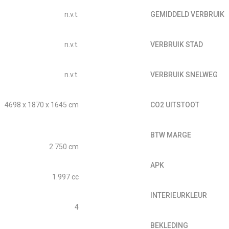
n.v.t.
GEMIDDELD VERBRUIK
n.v.t.
VERBRUIK STAD
n.v.t.
VERBRUIK SNELWEG
4698 x 1870 x 1645 cm
CO2 UITSTOOT
BTW MARGE
2.750 cm
APK
1.997 cc
INTERIEURKLEUR
4
BEKLEDING