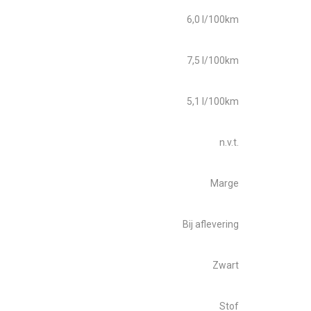
6,0 l/100km
7,5 l/100km
5,1 l/100km
n.v.t.
Marge
Bij aflevering
Zwart
Stof