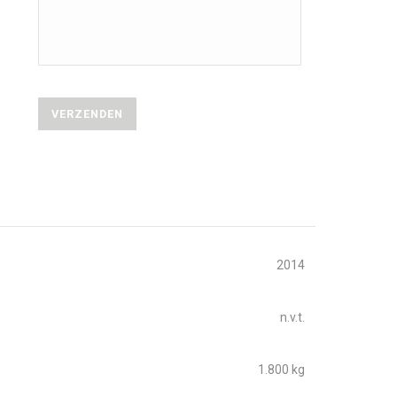
2014
n.v.t.
1.800 kg