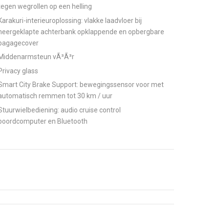
tegen wegrollen op een helling
Karakuri-interieuroplossing: vlakke laadvloer bij
neergeklapte achterbank opklappende en opbergbare
bagagecover
Middenarmsteun vÃ³Ã³r
Privacy glass
Smart City Brake Support: bewegingssensor voor met
automatisch remmen tot 30 km / uur
Stuurwielbediening: audio cruise control
boordcomputer en Bluetooth