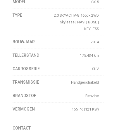
MODEL
CX-5
TYPE
2.0 SKYACTIV-G 165pk 2WD
Skylease | NAVI | BOSE |
KEYLESS
BOUWJAAR
2014
TELLERSTAND
175.434 km
CARROSSERIE
SUV
TRANSMISSIE
Handgeschakeld
BRANDSTOF
Benzine
VERMOGEN
165 PK (121 KW)
CONTACT