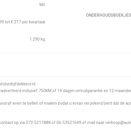
Wit
ONDERHOUDSBOEKJE
99 tot € 217 per kwartaal
1.290 kg
tobedrijfdekkers.nl.
geadverteerd inclusief 750KM of 14 dagen omruilgarantie en 12 maand
vooraf even te bellen of mailen zodat u ervan verzekerd bent dat de a
em contact op via 073-5211888 of 06-53521649 of mail naar verkoop@aut