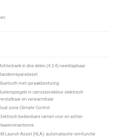
den.
Achterbank in drie delen (4:2:4) neerklapbaar
Bandenreparatieset
Bluetooth met spraakbesturing
Buitenspiegels in carrosseriekleur elektrisch
verstelbaar en verwarmbaar
Dual-zone Climate Control
Elektrisch bedienbare ramen voor en achter
Haaienvinantenne
Hill Launch Assist (HLA): automatische remfunctie