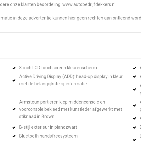
dere onze klanten beoordeling: www.autobedrijfdekkers.nl
ormatie in deze advertentie kunnen hier geen rechten aan ontleend wor
8-inch LCD touchscreen kleurenscherm
Active Driving Display (ADD): head-up display in kleur
met de belangrijkste rij-informatie
Armsteun portieren klep middenconsole en
voorconsole bekleed met kunstleder afgewerkt met
stiknaad in Brown
B-stijl exterieur in pianozwart
Bluetooth handsfreesysteem