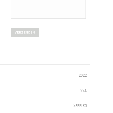
2022
n.v.t.
2.000 kg