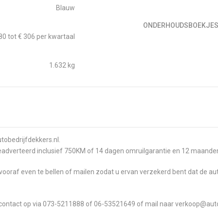
Blauw
ONDERHOUDSBOEKJE
80 tot € 306 per kwartaal
1.632 kg
tobedrijfdekkers.nl.
geadverteerd inclusief 750KM of 14 dagen omruilgarantie en 12 maand
vooraf even te bellen of mailen zodat u ervan verzekerd bent dat de a
em contact op via 073-5211888 of 06-53521649 of mail naar verkoop@aut