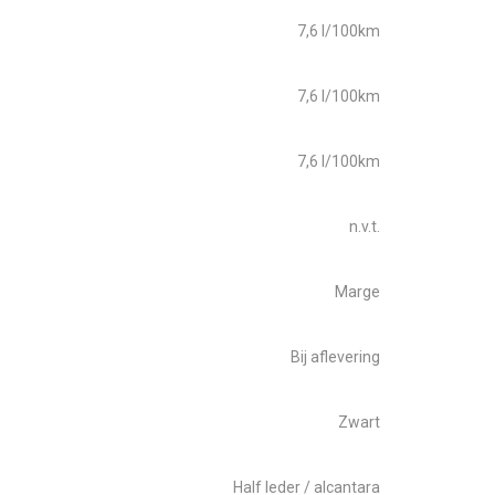
7,6 l/100km
7,6 l/100km
7,6 l/100km
n.v.t.
Marge
Bij aflevering
Zwart
Half leder / alcantara