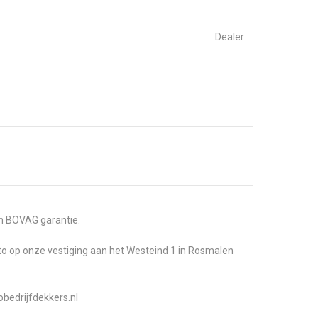
S
Dealer
en BOVAG garantie.
uto op onze vestiging aan het Westeind 1 in Rosmalen
obedrijfdekkers.nl