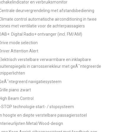
schakelindicator en verbruiksmonitor
Centrale deurvergrendeling met afstandsbediening
Climate control automatische airconditioning in twee
zones met ventilatie voor de achterpassagiers
DAB+: Digital Radio+ ontvanger (incl. FM/AM)
Drive mode selection
Driver Attention Alert
Elektrisch verstelbare verwarmbare en inklapbare
buitenspiegels in carrosseriekleur met geÃ¯ntegreerde
knipperlichten
GeÃ¯ntegreerd navigatiesysteem
Grille piano zwart
High Beam Control
i-STOP technologie start- / stopsysteem
In hoogte en diepte verstelbare passagiersstoel
Interieurlijsten Metal/Wood-design