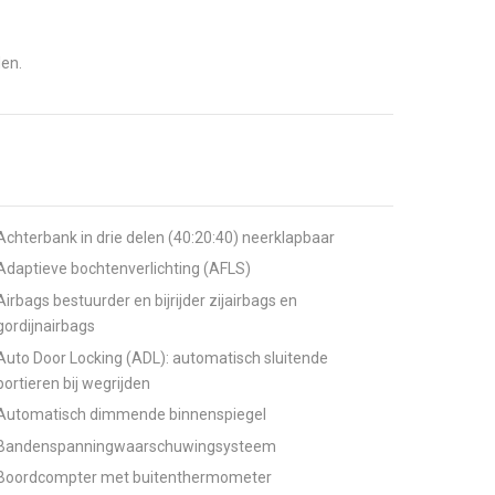
den.
Achterbank in drie delen (40:20:40) neerklapbaar
Adaptieve bochtenverlichting (AFLS)
Airbags bestuurder en bijrijder zijairbags en
gordijnairbags
Auto Door Locking (ADL): automatisch sluitende
portieren bij wegrijden
Automatisch dimmende binnenspiegel
Bandenspanningwaarschuwingsysteem
Boordcompter met buitenthermometer