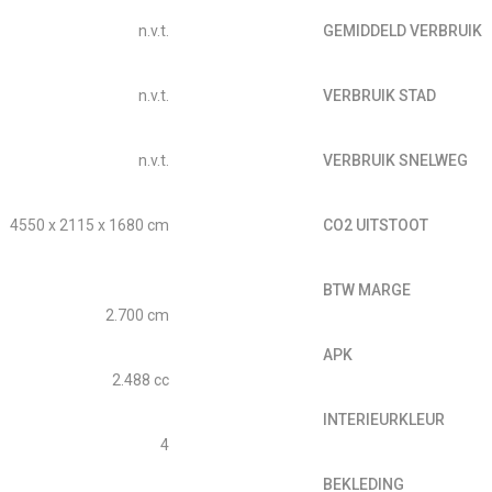
n.v.t.
GEMIDDELD VERBRUIK
n.v.t.
VERBRUIK STAD
n.v.t.
VERBRUIK SNELWEG
4550 x 2115 x 1680 cm
CO2 UITSTOOT
BTW MARGE
2.700 cm
APK
2.488 cc
INTERIEURKLEUR
4
BEKLEDING