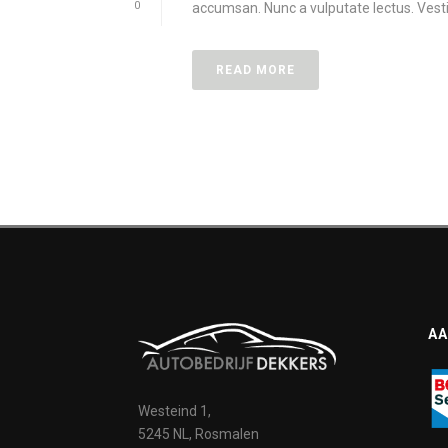
0
accumsan. Nunc a vulputate lectus. Vestib
READ MORE
AA
Westeind 1,
5245 NL, Rosmalen