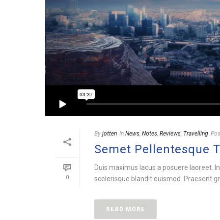
By
jotten
In
News
,
Notes
,
Reviews
,
Travelling
Pos
Semet Pellentesque 
Duis maximus lacus a posuere laoreet. In
0
scelerisque blandit euismod. Praesent gra
READ MORE