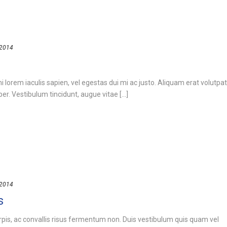
 2014
 lorem iaculis sapien, vel egestas dui mi ac justo. Aliquam erat volutpat
r. Vestibulum tincidunt, augue vitae [...]
 2014
s
urpis, ac convallis risus fermentum non. Duis vestibulum quis quam vel