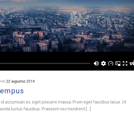
ted
22 augustus 2014
Tempus
 id accumsan ex, eget posuere massa. Proin eget faucibus lacus. Ut
vida luctus faucibus. Praesent nec hendrerit [...]