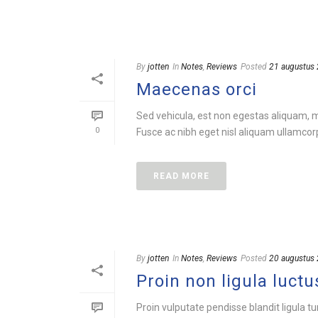
By
jotten
In
Notes
,
Reviews
Posted
21 augustus
Maecenas orci
Sed vehicula, est non egestas aliquam, mi
0
Fusce ac nibh eget nisl aliquam ullamcorpe
READ MORE
By
jotten
In
Notes
,
Reviews
Posted
20 augustus
Proin non ligula luctu
Proin vulputate pendisse blandit ligula t