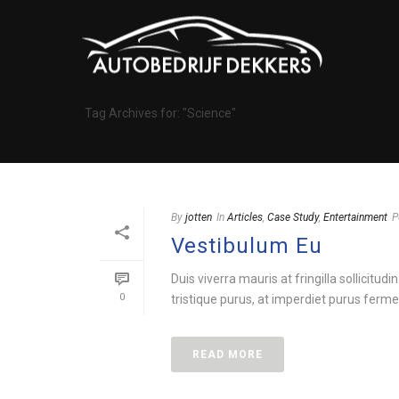
Tag Archives for: "Science"
By
jotten
In
Articles
,
Case Study
,
Entertainment
P
Vestibulum Eu
Duis viverra mauris at fringilla sollicitud
0
tristique purus, at imperdiet purus ferme
READ MORE