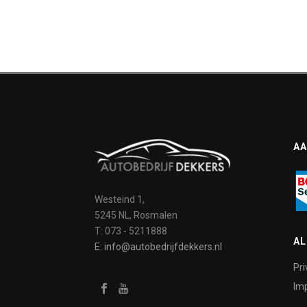
AA
Westeind 1,
5245 NL, Rosmalen
T: 073 - 5211888
A
E: info@autobedrijfdekkers.nl
Pri
Imp