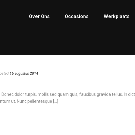
Over Ons
Occasions
Werkplaats
osted
16 augustus 2014
in. Donec dolor turpis, mollis sed quam quis, faucibus gravida tellus. In di
ntum ut. Nunc pellentesque [...]