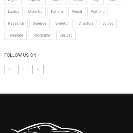
Luctus
Make Up
Pattern
Pencil
Portfolio
Research
Science
Skeleton
Structure
Survey
Template
Typography
Zig Zag
FOLLOW US ON