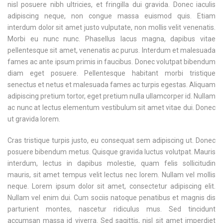
nisl posuere nibh ultricies, et fringilla dui gravida. Donec iaculis
adipiscing neque, non congue massa euismod quis. Etiam
interdum dolor sit amet justo vulputate, non mollis velit venenatis.
Morbi eu nunc nunc. Phasellus lacus magna, dapibus vitae
pellentesque sit amet, venenatis ac purus. Interdum et malesuada
fames ac ante ipsum primis in faucibus. Donec volutpat bibendum
diam eget posuere. Pellentesque habitant morbi tristique
senectus et netus et malesuada fames ac turpis egestas. Aliquam
adipiscing pretium tortor, eget pretium nulla ullamcorper id. Nullam
ac nunc at lectus elementum vestibulum sit amet vitae dui. Donec
ut gravida lorem.
Cras tristique turpis justo, eu consequat sem adipiscing ut. Donec
posuere bibendum metus. Quisque gravida luctus volutpat. Mauris
interdum, lectus in dapibus molestie, quam felis sollicitudin
mauris, sit amet tempus velit lectus nec lorem. Nullam vel mollis
neque. Lorem ipsum dolor sit amet, consectetur adipiscing elit.
Nullam vel enim dui. Cum sociis natoque penatibus et magnis dis
parturient montes, nascetur ridiculus mus. Sed tincidunt
accumsan massa id viverra. Sed sagittis, nisl sit amet imperdiet