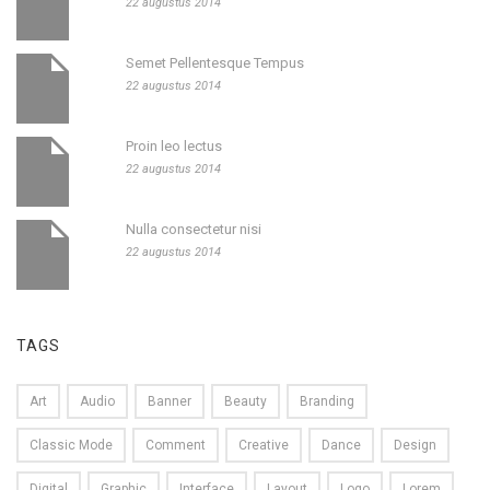
22 augustus 2014
Semet Pellentesque Tempus
22 augustus 2014
Proin leo lectus
22 augustus 2014
Nulla consectetur nisi
22 augustus 2014
TAGS
Art
Audio
Banner
Beauty
Branding
Classic Mode
Comment
Creative
Dance
Design
Digital
Graphic
Interface
Layout
Logo
Lorem