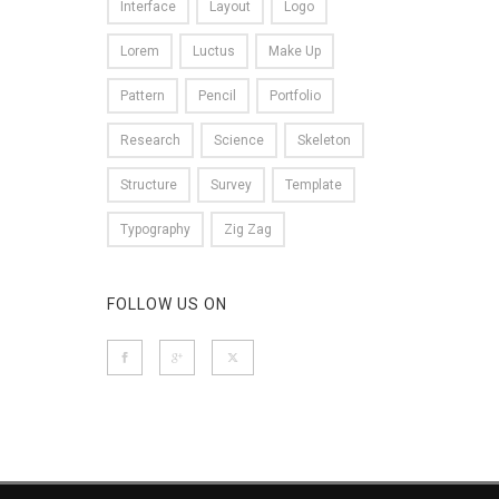
Interface
Layout
Logo
Lorem
Luctus
Make Up
Pattern
Pencil
Portfolio
Research
Science
Skeleton
Structure
Survey
Template
Typography
Zig Zag
FOLLOW US ON