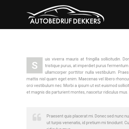
uis viverra mauris at fringilla sollicitudin. 
S
tristique purus, at imperdiet purus fermentum 
ullamcorper porttitor nulla vestibulum. Praes
mattis nisl quam eget enim. Maecenas vel libero rhoncus,
orci vestibulum nec. Morbi a ipsum ut est euismod sollic
et magnis dis parturient montes, nascetur ridiculus mus. 
Praesent quis placerat mi. Donec sed nunc nunc
ut turpis venenatis, id pretium mi tincidunt.