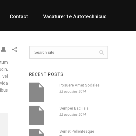
Contact
Vacature: 1e Autotechnicus
ictum
udin,
RECENT POSTS
, vel
avida
Posuere Amet Sodales
tibus
22 augustus 2014
Semper Bacilisis
22 augustus 2014
Semet Pellentesque