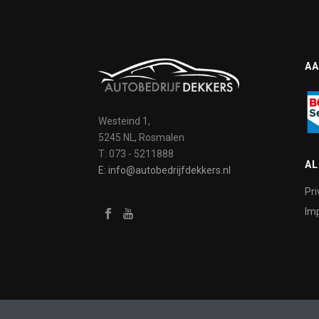
AA
Westeind 1,
5245 NL, Rosmalen
T: 073 - 5211888
A
E: info@autobedrijfdekkers.nl
Pri
Imp