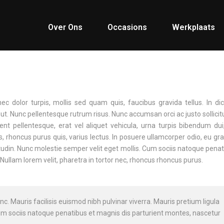
Over Ons
Occasions
Werkplaats
Donec dolor turpis, mollis sed quam quis, faucibus gravida tellus. In d
ut. Nunc pellentesque rutrum risus. Nunc accumsan orci ac justo sollicit
ent pellentesque, erat vel aliquet vehicula, urna turpis bibendum dui
 rhoncus purus quis, varius lectus. In posuere ullamcorper odio, eu gr
itudin. Nunc molestie semper velit eget mollis. Cum sociis natoque pena
Nullam lorem velit, pharetra in tortor nec, rhoncus rhoncus purus.
. Mauris facilisis euismod nibh pulvinar viverra. Mauris pretium ligula
 Cum sociis natoque penatibus et magnis dis parturient montes, nascetur