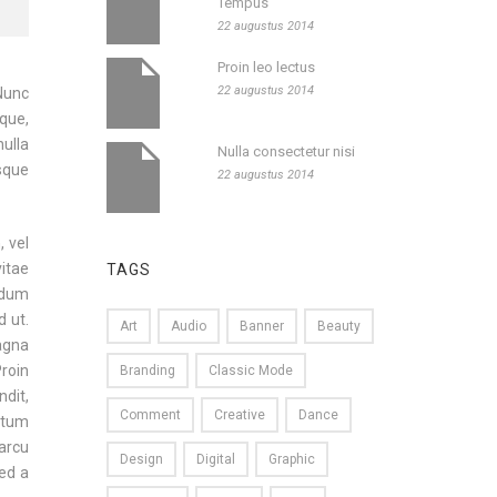
Tempus
22 augustus 2014
Proin leo lectus
22 augustus 2014
 Nunc
sque,
nulla
Nulla consectetur nisi
esque
22 augustus 2014
, vel
itae
TAGS
rdum
d ut.
Art
Audio
Banner
Beauty
magna
roin
Branding
Classic Mode
dit,
Comment
Creative
Dance
ntum
 arcu
Design
Digital
Graphic
Sed a