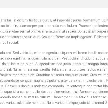
da tellus. In dictum tristique purus, at imperdiet purus fermentum ut.
ollicitudin, ullamcorper porttitor nulla vestibulum. Praesent pellente
ndisse vitae sem at orci viverra iaculis in ut sapien. Donec ullamcorper 
tique senectus et netus et malesuada fames ac turpis egestas. Pellent
mod feugiat.
da orci. Sed vehicula, est non egestas aliquam, mi lorem iaculis sapien
ac nibh eget nisl aliquam ullamcorper. Vestibulum tincidunt, augue v
unt dolor lacus ac nunc. Suspendisse nec justo hendrerit magna inte
ng elit. Nullam maximus sagittis felis, sit amet ultricies lectus eleifen
n, facilisis imperdiet nibh. Curabitur sit amet tincidunt quam. Cras vel 
 Suspendisse congue magna vulputate, gravida ex et, molestie sem. P
s. Phasellus dapibus molestie commodo. Pellentesque non tortor blan
scelerisque id arcu non, pellentesque elementum nisi. Aenean condime
a commodo massa eu mauris rutrum ullamcorper. Duis faucibus tortor ac
 varius vulputate non eros. Nulla varius tristique justo id euismod. 