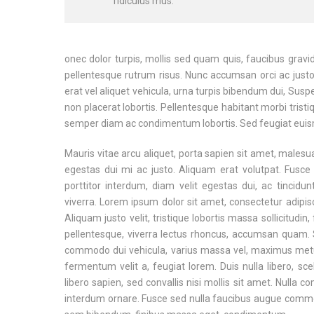
ridiculus mus.
onec dolor turpis, mollis sed quam quis, faucibus gravi
pellentesque rutrum risus. Nunc accumsan orci ac justo s
erat vel aliquet vehicula, urna turpis bibendum dui, Suspe
non placerat lobortis. Pellentesque habitant morbi tris
semper diam ac condimentum lobortis. Sed feugiat euis
Mauris vitae arcu aliquet, porta sapien sit amet, malesua
egestas dui mi ac justo. Aliquam erat volutpat. Fusce 
porttitor interdum, diam velit egestas dui, ac tincid
viverra. Lorem ipsum dolor sit amet, consectetur adipisci
Aliquam justo velit, tristique lobortis massa sollicitudi
pellentesque, viverra lectus rhoncus, accumsan quam.
commodo dui vehicula, varius massa vel, maximus metu
fermentum velit a, feugiat lorem. Duis nulla libero, 
libero sapien, sed convallis nisi mollis sit amet. Null
interdum ornare. Fusce sed nulla faucibus augue commodo